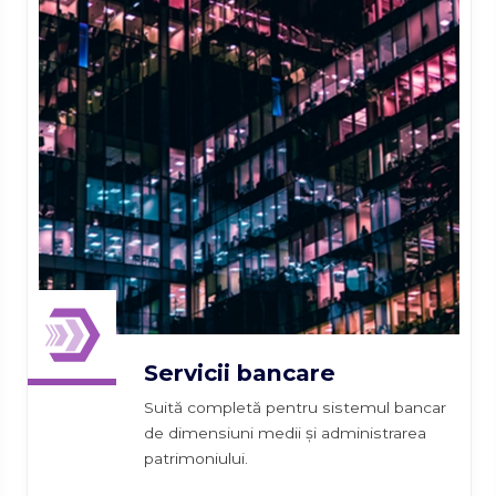
Servicii bancare
Suită completă pentru sistemul bancar
de dimensiuni medii și administrarea
patrimoniului.