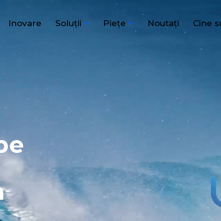
Inovare
Soluţii
Pieţe
Noutați
Cine 
pe
m