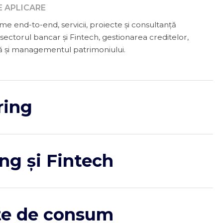
E APLICARE
e end-to-end, servicii, proiecte și consultanță
sectorul bancar și Fintech, gestionarea creditelor,
ă și managementul patrimoniului.
ring
e include atât furnizarea de produse pentru a fi
stemul informatic de factoring sau al băncii, cât și
let de externalizare pentru sistemul de factoring,
ng și Fintech
it de servicii specifice BPO.
ituțiile bancare în demersul lor de transformare digitală,
i personalizate pentru toate ariile profesionale.
te de consum