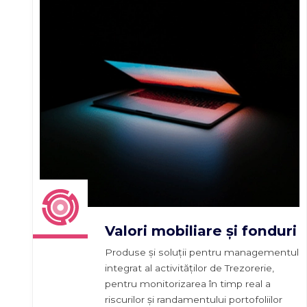
Valori mobiliare și fonduri
Produse și soluții pentru managementul
integrat al activităților de Trezorerie,
pentru monitorizarea în timp real a
riscurilor și randamentului portofoliilor