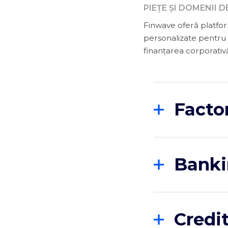
PIEȚE ȘI DOMENII D
Finwave oferă platform
personalizate pentru 
finanțarea corporativ
Facto
Oferta Finwav
integrate in si
serviciu comp
Banki
eventual însoț
Sprijinim inst
oferind soluți
Credi