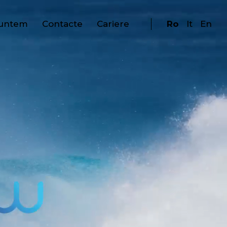
suntem
Contacte
Cariere
Ro
It
En