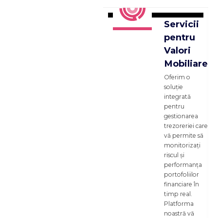
Servicii
pentru
Valori
Mobiliare
Oferim o
soluție
integrată
pentru
gestionarea
trezoreriei care
vă permite să
monitorizați
riscul și
performanța
portofoliilor
financiare în
timp real.
Platforma
noastră vă