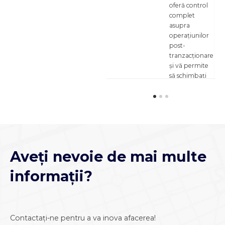
oferă control
complet
asupra
operațiunilor
post-
tranzacționare
și vă permite
să schimbați
fluxurile și să
integrați
sistemele de
informații
bancare.
Aveți nevoie de mai multe
Read
more
informații?
Contactați-ne pentru a va inova afacerea!