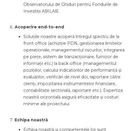
Observatorului de Ghiduri pentru Fondurile de
Investiții ABILAB.
Acoperire end-to-end
Soluțiile noastre acoperă întregul spectru de la
front office (achiziție PDN, gestionarea limitelor
operaționale, managementul riscurilor, integrarea
pe piețe, sistem de tranzacționare, furnizor de
informații etc.) la back office (managementul
pozițiilor, calculul indicatorilor de performanță și
evaluărilor, verificări de nivel doi, raportare către
clienți, impozitarea instrumentelor financiare,
contabilitate sectorială, raportare etc.). Expertiza
noastră orizontală asigură eficacitate și costuri
minime ale proiectului.
Echipa noastră
Echipa noastră și competențele lor sunt