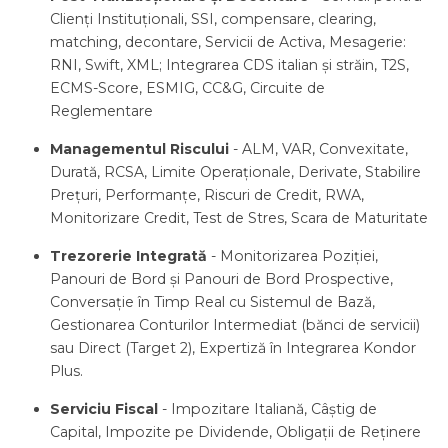
Clienți Instituționali, SSI, compensare, clearing,
matching, decontare, Servicii de Activa, Mesagerie:
RNI, Swift, XML; Integrarea CDS italian și străin, T2S,
ECMS-Score, ESMIG, CC&G, Circuite de
Reglementare
Managementul Riscului
- ALM, VAR, Convexitate,
Durată, RCSA, Limite Operaționale, Derivate, Stabilire
Prețuri, Performanțe, Riscuri de Credit, RWA,
Monitorizare Credit, Test de Stres, Scara de Maturitate
Trezorerie Integrată
- Monitorizarea Poziției,
Panouri de Bord și Panouri de Bord Prospective,
Conversație în Timp Real cu Sistemul de Bază,
Gestionarea Conturilor Intermediat (bănci de servicii)
sau Direct (Target 2), Expertiză în Integrarea Kondor
Plus.
Serviciu Fiscal
- Impozitare Italiană, Câștig de
Capital, Impozite pe Dividende, Obligații de Reținere