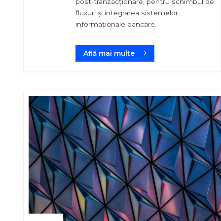
post-tranzacționare, pentru schimbul de
fluxuri și integrarea sistemelor
informaționale bancare.
Află mai multe