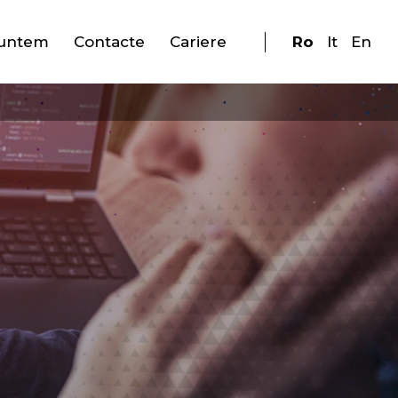
suntem
Contacte
Cariere
Ro
It
En