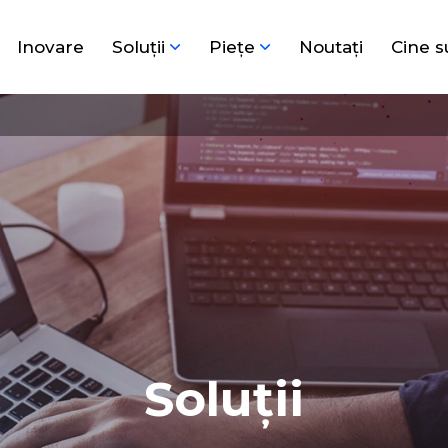
Inovare
Soluţii
Pieţe
Noutați
Cine 
Soluţii