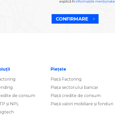
explică în
informațiile menționate
CONFIRMARE
luţii
Piețele
actoring
Piață Factoring
ending
Piața sectorului bancar
redite de consum
Piață credite de consum
TP și NPL
Piață valori mobiliare și fonduri
egtech