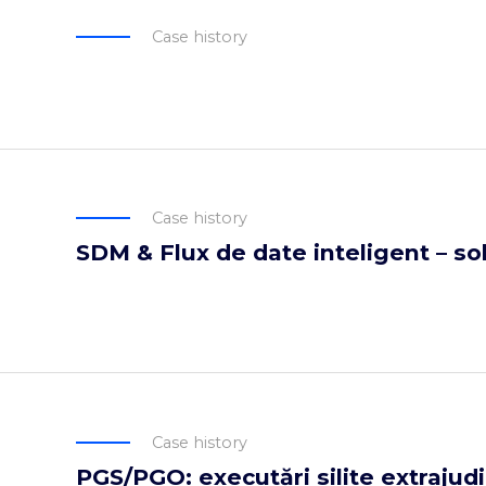
Case history
Case history
SDM & Flux de date inteligent – so
Case history
PGS/PGO: executări silite extrajudi