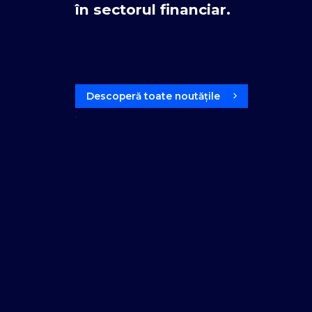
în sectorul financiar.
Descoperă toate noutățile
;