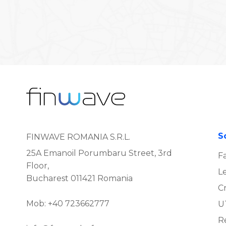
So
FINWAVE ROMANIA S.R.L.
25A Emanoil Porumbaru Street, 3rd
F
Floor,
L
Bucharest 011421 Romania
C
Mob: +40 723662777
U
R