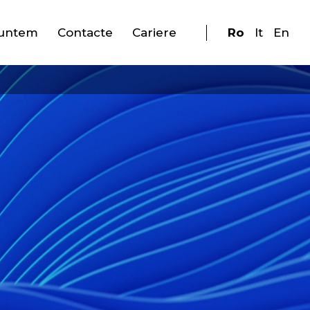
suntem
Contacte
Cariere
Ro
It
En