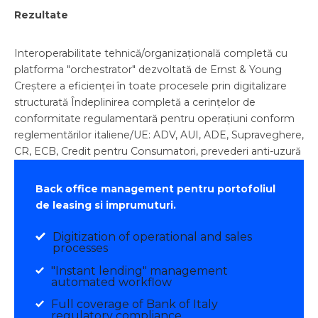
Rezultate
Interoperabilitate tehnică/organizațională completă cu
platforma "orchestrator" dezvoltată de Ernst & Young
Creștere a eficienței în toate procesele prin digitalizare
structurată Îndeplinirea completă a cerințelor de
conformitate regulamentară pentru operațiuni conform
reglementărilor italiene/UE: ADV, AUI, ADE, Supraveghere,
CR, ECB, Credit pentru Consumatori, prevederi anti-uzură
Back office management pentru portofoliul
de leasing si imprumuturi.
Digitization of operational and sales
processes
"Instant lending" management
automated workflow
Full coverage of Bank of Italy
regulatory compliance